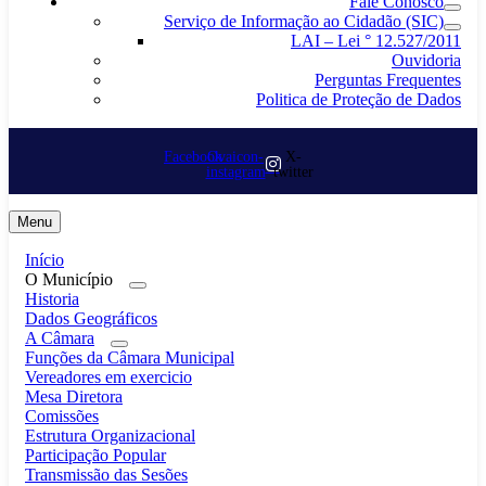
Fale Conosco
Serviço de Informação ao Cidadão (SIC)
LAI – Lei ° 12.527/2011
Ouvidoria
Perguntas Frequentes
Politica de Proteção de Dados
Facebook
Ovaicon-
X-
instagram
twitter
Menu
Início
O Município
Historia
Dados Geográficos
A Câmara
Funções da Câmara Municipal
Vereadores em exercicio
Mesa Diretora
Comissões
Estrutura Organizacional
Participação Popular
Transmissão das Sesões