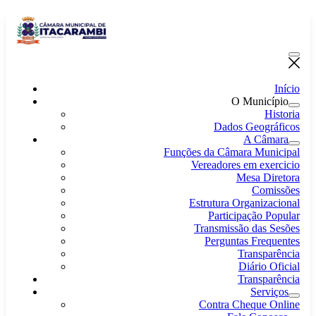
Início
O Município
Historia
Dados Geográficos
A Câmara
Funções da Câmara Municipal
Vereadores em exercicio
Mesa Diretora
Comissões
Estrutura Organizacional
Participação Popular
Transmissão das Sesões
Perguntas Frequentes
Transparência
Diário Oficial
Transparência
Serviços
Contra Cheque Online