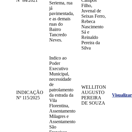
Nº 84/2021
Campos
Seriema, rua
Filho,
já
Juvenal de
pavimentada,
Seixas Ferro,
e as demais
Rebeca
ruas do
Nascimento
Bairro
Sá e
Tancredo
Reinaldo
Neves.
Pereira da
Silva
Indico ao
Poder
Executivo
Municipal,
necessidade
de
WELLITON
patrolamento
INDICAÇÃO
AUGUSTO
da estrada da
Visualizar
Nº 115/2025
PEREIRA
Vila
DE SOUZA
Florentina,
Assentamento
Milagres e
Assentamento
São