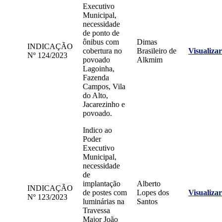
Executivo
Municipal,
necessidade
de ponto de
ônibus com
Dimas
INDICAÇÃO
cobertura no
Brasileiro de
Visualizar
Nº 124/2023
povoado
Alkmim
Lagoinha,
Fazenda
Campos, Vila
do Alto,
Jacarezinho e
povoado.
Indico ao
Poder
Executivo
Municipal,
necessidade
de
implantação
Alberto
INDICAÇÃO
de postes com
Lopes dos
Visualizar
Nº 123/2023
luminárias na
Santos
Travessa
Major João