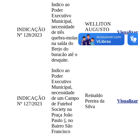
Indico ao
Poder
Executivo
Municipal,
WELLITON
necessidade
INDICAÇÃO
AUGUSTO
de três
Visualizar
Nº 128/2023
PEREIRA
quebra-molas
DE SOUZA
na saída do
Brejo do
buracão até o
desquite.
Indico ao
Poder
Executivo
Municipal,
necessidade
Reinaldo
INDICAÇÃO
de um Campo
Pereira da
Visualizar
Nº 127/2023
de Futebol
Silva
Society na
Praça João
Paulo ||, no
Bairro São
Francisco