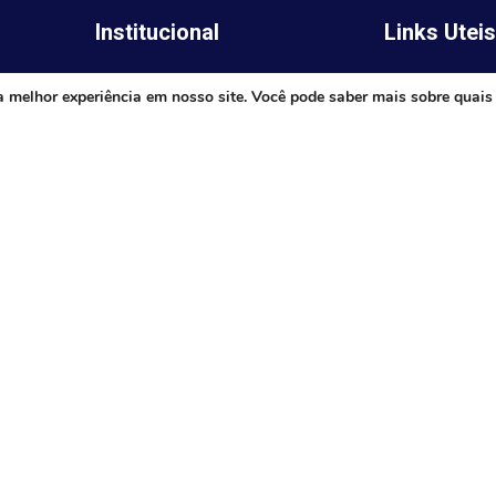
Institucional
Links Utei
Legislativo
ima,
Prefeitura de 
a melhor experiência em nosso site. Você pode saber mais sobre quais
Notícias
Governo do E
Transparência
Minas
Diário Oficial
TJ-MG
Mapa do Site
MP-MG
0 às