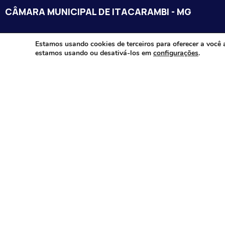
CÂMARA MUNICIPAL DE ITACARAMBI - MG
Endereço: Av. Juca Nascimento, n.º 240, Nossa Senhora de Fát
Estamos usando cookies de terceiros para oferecer a você 
estamos usando ou desativá-los em
configurações
.
Itacarambi/MG – CEP: 39470-000
Email:
Telefone:
Horário de Funcionamento: De segunda-à sexta-feira das 07:3
18:00
Dia e horários das sessões: :