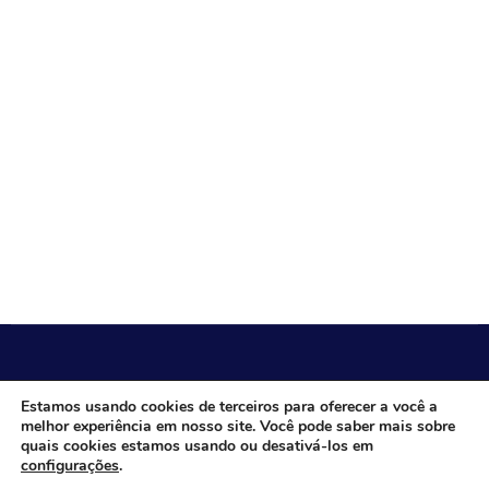
CÂMARA MUNICIPAL DE ITACARAMBI - MG
Estamos usando cookies de terceiros para oferecer a você a
melhor experiência em nosso site. Você pode saber mais sobre
quais cookies estamos usando ou desativá-los em
configurações
.
Endereço: Av. Juca Nascimento, n.º 240, Nossa Senhora