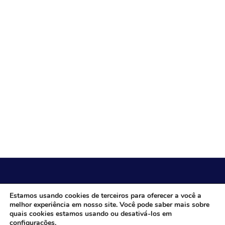
CÂMARA MUNICIPAL DE ITACARAMBI - MG
Estamos usando cookies de terceiros para oferecer a você a
melhor experiência em nosso site. Você pode saber mais sobre
quais cookies estamos usando ou desativá-los em
configurações
.
Endereço: Av. Juca Nascimento, n.º 240, Nossa Senhora de