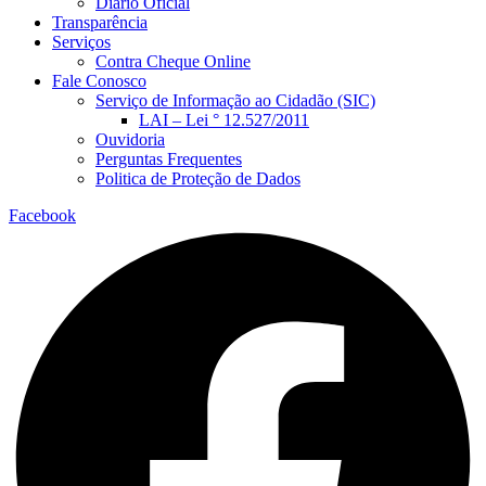
Diário Oficial
Transparência
Serviços
Contra Cheque Online
Fale Conosco
Serviço de Informação ao Cidadão (SIC)
LAI – Lei ° 12.527/2011
Ouvidoria
Perguntas Frequentes
Politica de Proteção de Dados
Facebook