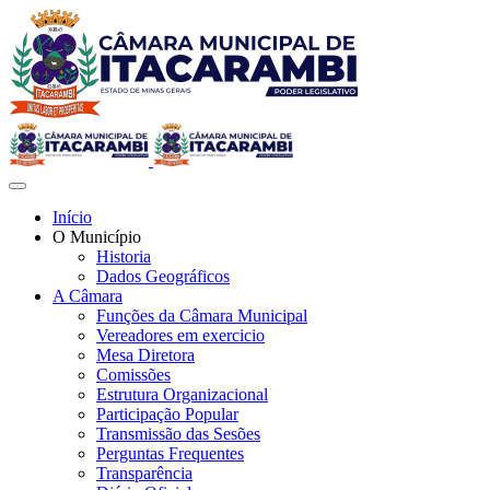
Início
O Município
Historia
Dados Geográficos
A Câmara
Funções da Câmara Municipal
Vereadores em exercicio
Mesa Diretora
Comissões
Estrutura Organizacional
Participação Popular
Transmissão das Sesões
Perguntas Frequentes
Transparência