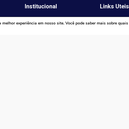
Institucional
Links Utei
Legislativo
ima,
Prefeitura de 
a melhor experiência em nosso site. Você pode saber mais sobre quais
Notícias
Governo do E
Transparência
Minas
Diário Oficial
TJ-MG
Mapa do Site
MP-MG
0 às