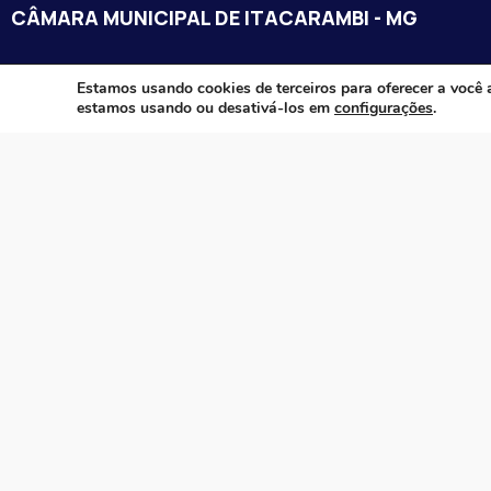
CÂMARA MUNICIPAL DE ITACARAMBI - MG
Endereço: Av. Juca Nascimento, n.º 240, Nossa Senhora de Fát
Estamos usando cookies de terceiros para oferecer a você 
estamos usando ou desativá-los em
configurações
.
Itacarambi/MG – CEP: 39470-000
Email:
Telefone:
Horário de Funcionamento: De segunda-à sexta-feira das 07:3
18:00
Dia e horários das sessões: :