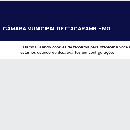
CÂMARA MUNICIPAL DE ITACARAMBI - MG
Endereço: Av. Juca Nascimento, n.º 240, Nossa Senhora de Fát
Estamos usando cookies de terceiros para oferecer a você 
estamos usando ou desativá-los em
configurações
.
Itacarambi/MG – CEP: 39470-000
Email:
Telefone:
Horário de Funcionamento: De segunda-à sexta-feira das 07:3
18:00
Dia e horários das sessões: :