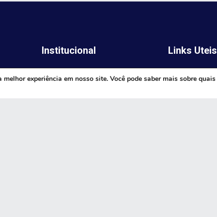
Institucional
Links Utei
Legislativo
ima,
Prefeitura de 
a melhor experiência em nosso site. Você pode saber mais sobre quais
Notícias
Governo do E
Transparência
Minas
Diário Oficial
TJ-MG
Mapa do Site
MP-MG
0 às