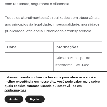
com facilidade, segurança e eficiência.
Todos os atendimentos são realizados com observância
aos princípios da legalidade, impessoalidade, moralidade,
publicidade, eficiência, urbanidade e transparência.
Canal
Informações
Câmara Municipal de
Itacarambi –Av. Juca
Nasicmento, 349, Nossa
Atendimento Presencial
Estamos usando cookies de terceiros para oferecer a você a
Senhora de Fátima – CEP
melhor experiência em nosso site. Você pode saber mais sobre
quais cookies estamos usando ou desativá-los em
39.470-000 –
configurações
.
Itacarambi/MG
Aceitar
Rejeitar
Horário de
Segunda a sexta-feira, das