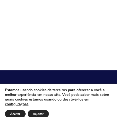
CÂMARA MUNICIPAL DE ITACARAMBI - MG
Estamos usando cookies de terceiros para oferecer a você a
melhor experiência em nosso site. Você pode saber mais sobre
quais cookies estamos usando ou desativá-los em
configurações
.
Endereço: Av. Juca Nascimento, n.º 240, Nossa Senhora de
Fátima, Itacarambi/MG – CEP: 39470-000 Email: Telefone:
Aceitar
Rejeitar