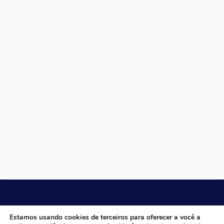
CÂMARA MUNICIPAL DE ITACARAMBI - MG
Estamos usando cookies de terceiros para oferecer a você a