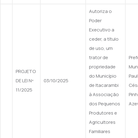
Autoriza o
Poder
Executivo a
ceder, a título
de uso, um
trator de
Pref
propriedade
Muni
PROJETO
do Município
Pau
DE LEI Nº
03/10/2025
de Itacarambi
Cés
11/2025
à Associação
Pinh
dos Pequenos
Aze
Produtores e
Agricultores
Familiares