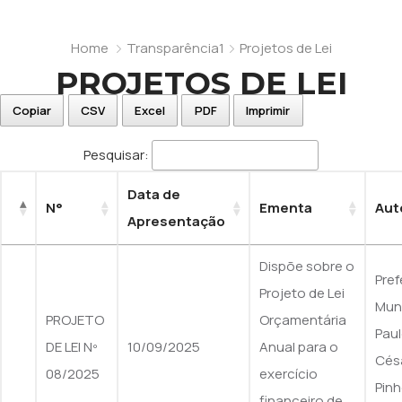
Serviços
Vereadores em exercicio
Home
Transparência1
Projetos de Lei
Fale Conosco
Mesa Diretora
Contra Cheque Online
PROJETOS DE LEI
Comissões
Serviço de Informação ao Cidadão (SIC)
Copiar
CSV
Excel
PDF
Imprimir
Estrutura Organizacional
Ouvidoria
LAI – Lei ° 12.527/2011
Pesquisar:
Participação Popular
Perguntas Frequentes
Transmissão das Sesões
Politica de Proteção de Dados
Data de
N°
Ementa
Aut
Perguntas Frequentes
Apresentação
Transparência
Dispõe sobre o
Pref
Diário Oficial
Projeto de Lei
Muni
PROJETO
Orçamentária
Pau
DE LEI Nº
10/09/2025
Anual para o
Cés
08/2025
exercício
Pinh
financeiro de