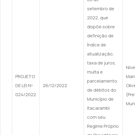
setembro de
2022, que
dispõe sobre
definição de
Índice de
atualização,
taxa de juros,
Nív
multa e
PROJETO
Mari
parcelamento
DE LEI Nº
26/12/2022
Oliv
de débitos do
024/2022
(Pre
Município de
Muni
Itacarambi
com seu
Regime Próprio