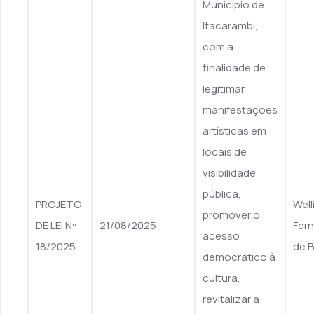
Município de
Itacarambi,
com a
finalidade de
legitimar
manifestações
artísticas em
locais de
visibilidade
pública,
PROJETO
Well
promover o
DE LEI Nº
21/08/2025
Fer
acesso
18/2025
de B
democrático à
cultura,
revitalizar a