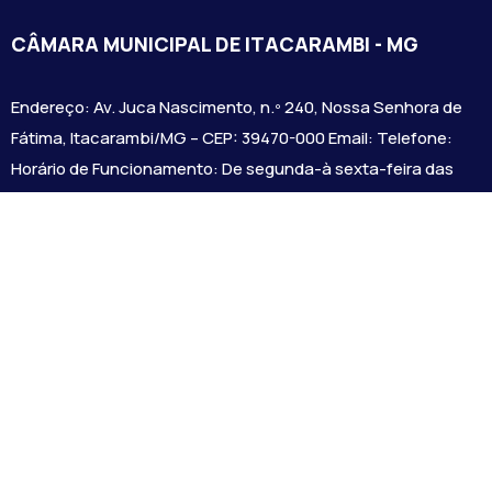
CÂMARA MUNICIPAL DE ITACARAMBI - MG
Endereço: Av. Juca Nascimento, n.º 240, Nossa Senhora de
Fátima, Itacarambi/MG – CEP: 39470-000 Email: Telefone:
Horário de Funcionamento: De segunda-à sexta-feira das
07:30 às 18:00 Dia e horários das sessões: :
Institucional
Legislativo
Notícias
Transparência
Diário Oficial
Mapa do Site