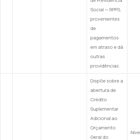
de Previdência
Social — RPPS,
provenientes
de
pagamentos
em atraso e dá
outras
providências.
Dispõe sobre a
abertura de
Crédito
Suplementar
Adicional ao
Orçamento
Nív
Geral do