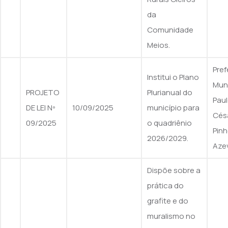
da
Comunidade
Meios.
Pref
Institui o Plano
Muni
PROJETO
Plurianual do
Pau
DE LEI Nº
10/09/2025
município para
Cés
09/2025
o quadriênio
Pinh
2026/2029.
Aze
Dispõe sobre a
prática do
grafite e do
muralismo no