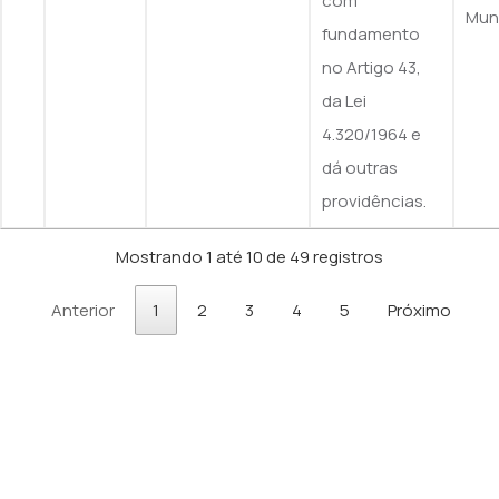
com
Muni
fundamento
no Artigo 43,
da Lei
4.320/1964 e
dá outras
providências.
Mostrando 1 até 10 de 49 registros
Anterior
1
2
3
4
5
Próximo