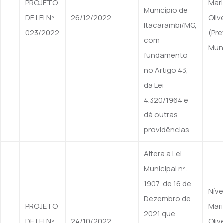
PROJETO
Mari
Município de
DE LEI Nº
26/12/2022
Oliv
Itacarambi/MG,
023/2022
(Pre
com
Muni
fundamento
no Artigo 43,
da Lei
4.320/1964 e
dá outras
providências.
Altera a Lei
Municipal nº.
1907, de 16 de
Nív
Dezembro de
PROJETO
Mari
2021 que
DE LEI Nº
24/10/2022
Oliv