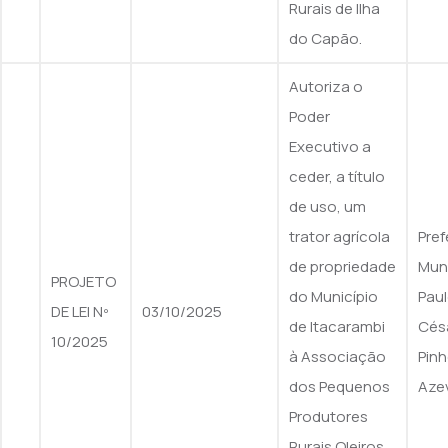
Rurais de Ilha
do Capão.
Autoriza o
Poder
Executivo a
ceder, a título
de uso, um
trator agrícola
Pref
de propriedade
Muni
PROJETO
do Município
Pau
DE LEI Nº
03/10/2025
de Itacarambi
Cés
10/2025
à Associação
Pinh
dos Pequenos
Aze
Produtores
Rurais Oleiros