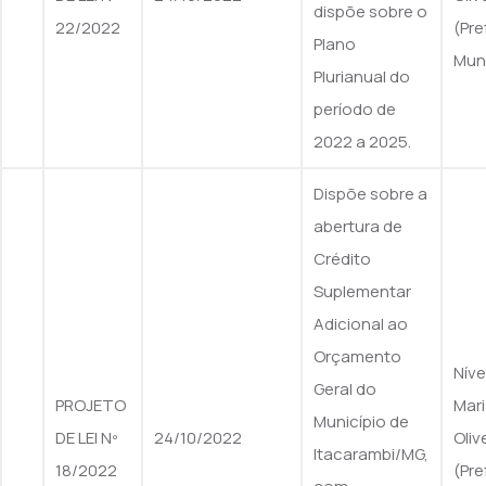
dispõe sobre o
22/2022
(Pre
Plano
Muni
Plurianual do
período de
2022 a 2025.
Dispõe sobre a
abertura de
Crédito
Suplementar
Adicional ao
Orçamento
Nív
Geral do
PROJETO
Mari
Município de
DE LEI Nº
24/10/2022
Oliv
Itacarambi/MG,
18/2022
(Pre