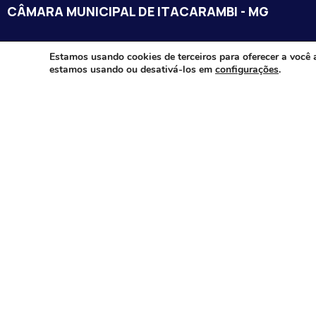
CÂMARA MUNICIPAL DE ITACARAMBI - MG
Endereço: Av. Juca Nascimento, n.º 240, Nossa Senhora de Fát
Estamos usando cookies de terceiros para oferecer a você 
estamos usando ou desativá-los em
configurações
.
Itacarambi/MG – CEP: 39470-000
Email:
Telefone:
Horário de Funcionamento: De segunda-à sexta-feira das 07:3
18:00
Dia e horários das sessões: :