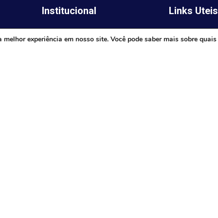
Institucional
Links Utei
Legislativo
ima,
Prefeitura de 
a melhor experiência em nosso site. Você pode saber mais sobre quais
Notícias
Governo do E
Transparência
Minas
Diário Oficial
TJ-MG
Mapa do Site
MP-MG
0 às