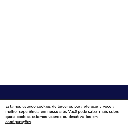
CÂMARA MUNICIPAL DE ITACARAMBI - MG
Estamos usando cookies de terceiros para oferecer a você a
melhor experiência em nosso site. Você pode saber mais sobre
quais cookies estamos usando ou desativá-los em
configurações
.
Endereço: Av. Juca Nascimento, n.º 240, Nossa Senhora