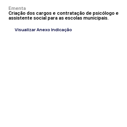
Ementa
Criação dos cargos e contratação de psicólogo e
assistente social para as escolas municipais.
Visualizar Anexo Indicação
CÂMARA MUNICIPAL DE ITACARAMBI - MG
Endereço: Av. Juca Nascimento, n.º 240, Nossa Senhora
de Fátima, Itacarambi/MG – CEP: 39470-000 Email:
Telefone: Horário de Funcionamento: De segunda-à