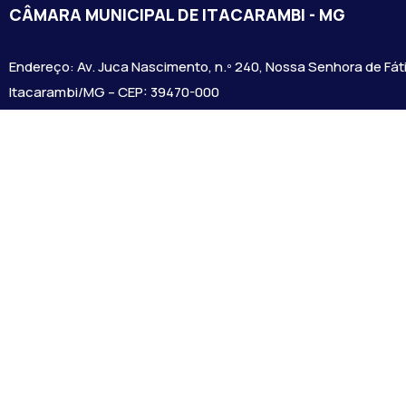
CÂMARA MUNICIPAL DE ITACARAMBI - MG
Endereço: Av. Juca Nascimento, n.º 240, Nossa Senhora de Fát
Itacarambi/MG – CEP: 39470-000
Email:
Telefone:
Horário de Funcionamento: De segunda-à sexta-feira das 07:3
18:00
Dia e horários das sessões: :