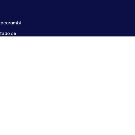
s
Itacarambi
stado de