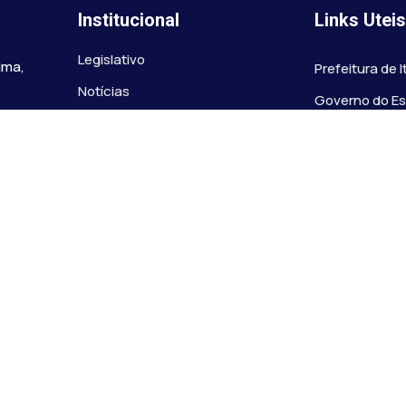
Institucional
Links Utei
Legislativo
ima,
Prefeitura de 
Notícias
Governo do E
Transparência
Minas
Diário Oficial
TJ-MG
Mapa do Site
MP-MG
0 às