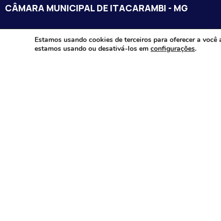
CÂMARA MUNICIPAL DE ITACARAMBI - MG
Endereço: Av. Juca Nascimento, n.º 240, Nossa Senhora de Fát
Estamos usando cookies de terceiros para oferecer a você 
estamos usando ou desativá-los em
configurações
.
Itacarambi/MG – CEP: 39470-000
Email:
Telefone:
Horário de Funcionamento: De segunda-à sexta-feira das 07:3
18:00
Dia e horários das sessões: :