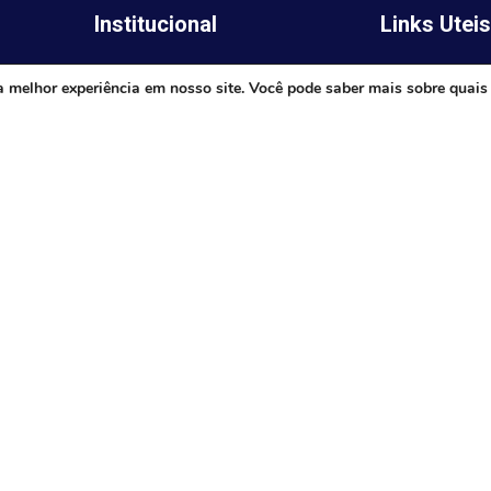
Institucional
Links Utei
Legislativo
ima,
Prefeitura de 
a melhor experiência em nosso site. Você pode saber mais sobre quais
Notícias
Governo do E
Transparência
Minas
Diário Oficial
TJ-MG
Mapa do Site
MP-MG
0 às