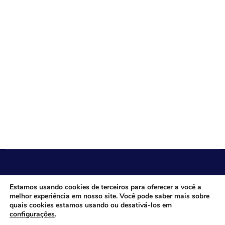
CÂMARA MUNICIPAL DE ITACARAMBI - MG
Estamos usando cookies de terceiros para oferecer a você a
melhor experiência em nosso site. Você pode saber mais sobre
quais cookies estamos usando ou desativá-los em
configurações
.
Endereço: Av. Juca Nascimento, n.º 240, Nossa Senhora