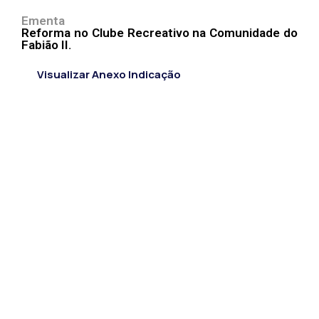
Ementa
Reforma no Clube Recreativo na Comunidade do
Fabião II.
Visualizar Anexo Indicação
CÂMARA MUNICIPAL DE ITACARAMBI - MG
Endereço: Av. Juca Nascimento, n.º 240, Nossa Senhora
de Fátima, Itacarambi/MG – CEP: 39470-000 Email:
Telefone: Horário de Funcionamento: De segunda-à