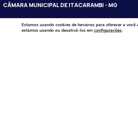
CÂMARA MUNICIPAL DE ITACARAMBI - MG
Endereço: Av. Juca Nascimento, n.º 240, Nossa Senhora de Fát
Estamos usando cookies de terceiros para oferecer a você 
estamos usando ou desativá-los em
configurações
.
Itacarambi/MG – CEP: 39470-000
Email:
Telefone:
Horário de Funcionamento: De segunda-à sexta-feira das 07:3
18:00
Dia e horários das sessões: :