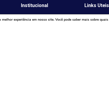
Institucional
Links Utei
Legislativo
ima,
Prefeitura de 
a melhor experiência em nosso site. Você pode saber mais sobre quais
Notícias
Governo do E
Transparência
Minas
Diário Oficial
TJ-MG
Mapa do Site
MP-MG
0 às