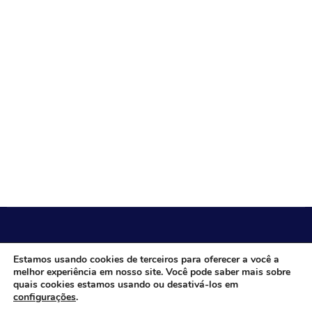
CÂMARA MUNICIPAL DE ITACARAMBI - MG
Estamos usando cookies de terceiros para oferecer a você a
melhor experiência em nosso site. Você pode saber mais sobre
quais cookies estamos usando ou desativá-los em
configurações
.
Endereço: Av. Juca Nascimento, n.º 240, Nossa Senhora