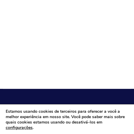
CÂMARA MUNICIPAL DE ITACARAMBI - MG
Estamos usando cookies de terceiros para oferecer a você a
melhor experiência em nosso site. Você pode saber mais sobre
quais cookies estamos usando ou desativá-los em
configurações
.
Endereço: Av. Juca Nascimento, n.º 240, Nossa Senhora