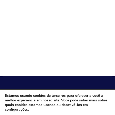
CÂMARA MUNICIPAL DE ITACARAMBI - MG
Estamos usando cookies de terceiros para oferecer a você a
melhor experiência em nosso site. Você pode saber mais sobre
quais cookies estamos usando ou desativá-los em
configurações
.
Endereço: Av. Juca Nascimento, n.º 240, Nossa Senhora