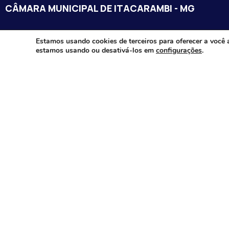
CÂMARA MUNICIPAL DE ITACARAMBI - MG
Endereço: Av. Juca Nascimento, n.º 240, Nossa Senhora de Fát
Estamos usando cookies de terceiros para oferecer a você 
estamos usando ou desativá-los em
configurações
.
Itacarambi/MG – CEP: 39470-000
Email:
Telefone:
Horário de Funcionamento: De segunda-à sexta-feira das 07:3
18:00
Dia e horários das sessões: :