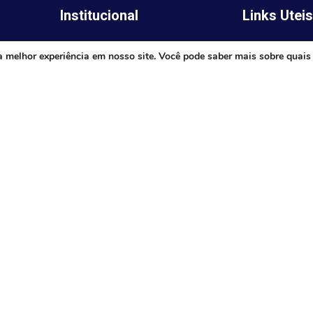
Institucional
Links Utei
Legislativo
ima,
Prefeitura de 
a melhor experiência em nosso site. Você pode saber mais sobre quais
Notícias
Governo do E
Transparência
Minas
Diário Oficial
TJ-MG
Mapa do Site
MP-MG
0 às