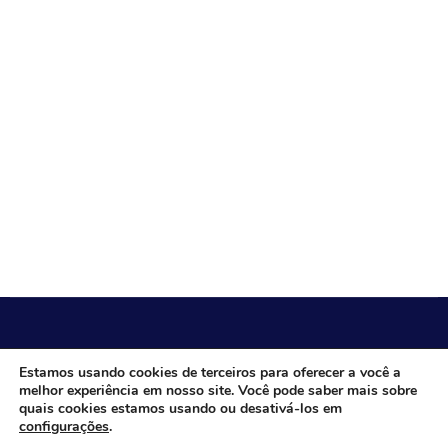
CÂMARA MUNICIPAL DE ITACARAMBI - MG
Estamos usando cookies de terceiros para oferecer a você a
melhor experiência em nosso site. Você pode saber mais sobre
quais cookies estamos usando ou desativá-los em
configurações
.
Endereço: Av. Juca Nascimento, n.º 240, Nossa Senhora