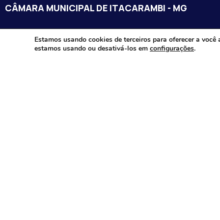
CÂMARA MUNICIPAL DE ITACARAMBI - MG
Endereço: Av. Juca Nascimento, n.º 240, Nossa Senhora de Fát
Estamos usando cookies de terceiros para oferecer a você 
estamos usando ou desativá-los em
configurações
.
Itacarambi/MG – CEP: 39470-000
Email:
Telefone:
Horário de Funcionamento: De segunda-à sexta-feira das 07:3
18:00
Dia e horários das sessões: :