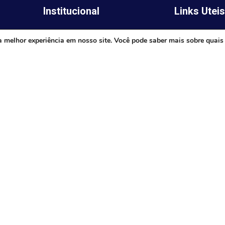
Institucional
Links Utei
Legislativo
ima,
Prefeitura de 
a melhor experiência em nosso site. Você pode saber mais sobre quais
Notícias
Governo do E
Transparência
Minas
Diário Oficial
TJ-MG
Mapa do Site
MP-MG
0 às