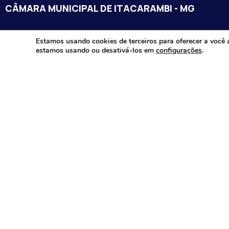
CÂMARA MUNICIPAL DE ITACARAMBI - MG
Endereço: Av. Juca Nascimento, n.º 240, Nossa Senhora de Fát
Estamos usando cookies de terceiros para oferecer a você 
estamos usando ou desativá-los em
configurações
.
Itacarambi/MG – CEP: 39470-000
Email:
Telefone:
Horário de Funcionamento: De segunda-à sexta-feira das 07:3
18:00
Dia e horários das sessões: :