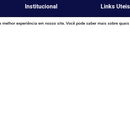
Institucional
Links Utei
Legislativo
ima,
Prefeitura de 
a melhor experiência em nosso site. Você pode saber mais sobre quais
Notícias
Governo do E
Transparência
Minas
Diário Oficial
TJ-MG
Mapa do Site
MP-MG
0 às