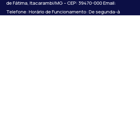
de Fátima, Itacarambi/MG – CEP: 39470-000 Email:
Telefone: Horário de Funcionamento: De segunda-à
sexta-feira das 07:30 às 18:00 Dia e horários das sessões:
:
Institucional
Legislativo
Notícias
Transparência
Diário Oficial
Mapa do Site
Links Uteis