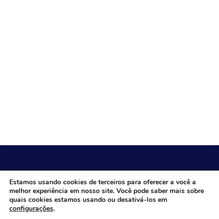
CÂMARA MUNICIPAL DE ITACARAMBI - MG
Estamos usando cookies de terceiros para oferecer a você a
melhor experiência em nosso site. Você pode saber mais sobre
quais cookies estamos usando ou desativá-los em
configurações
.
Endereço: Av. Juca Nascimento, n.º 240, Nossa Senhora