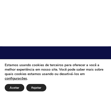
CÂMARA MUNICIPAL DE ITACARAMBI - MG
Estamos usando cookies de terceiros para oferecer a você a
melhor experiência em nosso site. Você pode saber mais sobre
quais cookies estamos usando ou desativá-los em
configurações
.
Endereço: Av. Juca Nascimento, n.º 240, Nossa Senhora
de Fátima, Itacarambi/MG – CEP: 39470-000 Email:
Aceitar
Rejeitar
Telefone: Horário de Funcionamento: De segunda-à
sexta-feira das 07:30 às 18:00 Dia e horários das sessões:
: