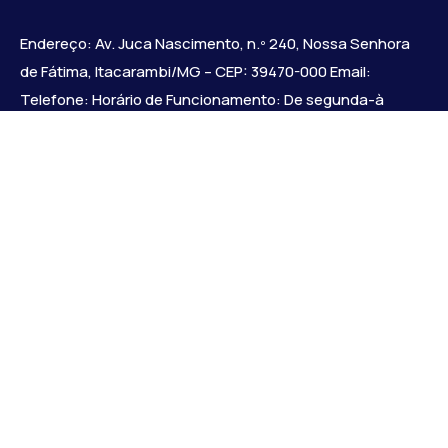
Endereço: Av. Juca Nascimento, n.º 240, Nossa Senhora
de Fátima, Itacarambi/MG – CEP: 39470-000 Email:
Telefone: Horário de Funcionamento: De segunda-à
sexta-feira das 07:30 às 18:00 Dia e horários das sessões:
:
Institucional
Legislativo
Notícias
Transparência
Diário Oficial
Mapa do Site