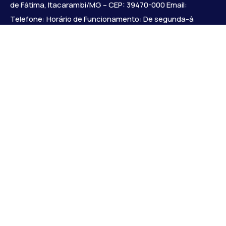
de Fátima, Itacarambi/MG – CEP: 39470-000 Email:
Telefone: Horário de Funcionamento: De segunda-à
sexta-feira das 07:30 às 18:00 Dia e horários das sessões:
:
Institucional
Legislativo
Notícias
Transparência
Diário Oficial
Mapa do Site
Links Uteis