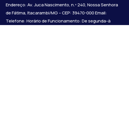
Endereço: Av. Juca Nascimento, n.º 240, Nossa Senhora
de Fátima, Itacarambi/MG – CEP: 39470-000 Email:
Telefone: Horário de Funcionamento: De segunda-à
sexta-feira das 07:30 às 18:00 Dia e horários das sessões:
:
Institucional
Legislativo
Notícias
Transparência
Diário Oficial
Mapa do Site