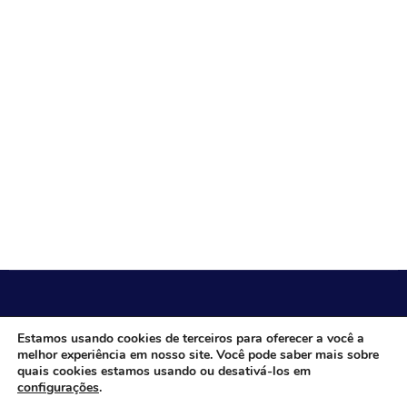
CÂMARA MUNICIPAL DE ITACARAMBI - MG
Estamos usando cookies de terceiros para oferecer a você a
melhor experiência em nosso site. Você pode saber mais sobre
quais cookies estamos usando ou desativá-los em
configurações
.
Endereço: Av. Juca Nascimento, n.º 240, Nossa Senhora