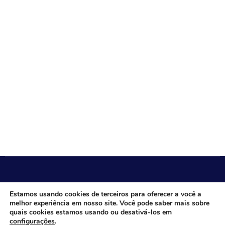
CÂMARA MUNICIPAL DE ITACARAMBI - MG
Estamos usando cookies de terceiros para oferecer a você a
melhor experiência em nosso site. Você pode saber mais sobre
quais cookies estamos usando ou desativá-los em
configurações
.
Endereço: Av. Juca Nascimento, n.º 240, Nossa Senhora