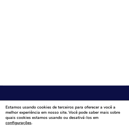
CÂMARA MUNICIPAL DE ITACARAMBI - MG
Estamos usando cookies de terceiros para oferecer a você a
melhor experiência em nosso site. Você pode saber mais sobre
quais cookies estamos usando ou desativá-los em
configurações
.
Endereço: Av. Juca Nascimento, n.º 240, Nossa Senhora