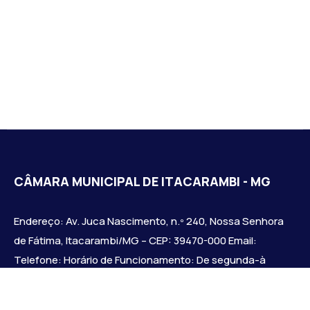
CÂMARA MUNICIPAL DE ITACARAMBI - MG
Endereço: Av. Juca Nascimento, n.º 240, Nossa Senhora
de Fátima, Itacarambi/MG – CEP: 39470-000 Email:
Telefone: Horário de Funcionamento: De segunda-à
sexta-feira das 07:30 às 18:00 Dia e horários das sessões:
: