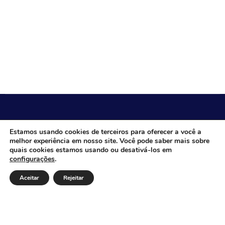
CÂMARA MUNICIPAL DE ITACARAMBI - MG
Estamos usando cookies de terceiros para oferecer a você a
melhor experiência em nosso site. Você pode saber mais sobre
quais cookies estamos usando ou desativá-los em
configurações
.
Endereço: Av. Juca Nascimento, n.º 240, Nossa Senhora
de Fátima, Itacarambi/MG – CEP: 39470-000 Email:
Aceitar
Rejeitar
Telefone: Horário de Funcionamento: De segunda-à
sexta-feira das 07:30 às 18:00 Dia e horários das sessões:
: