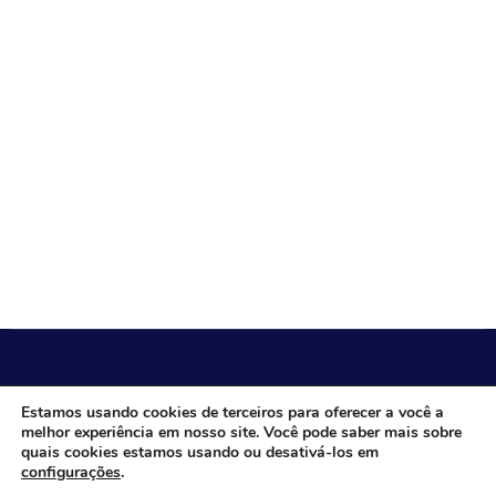
CÂMARA MUNICIPAL DE ITACARAMBI - MG
Estamos usando cookies de terceiros para oferecer a você a
melhor experiência em nosso site. Você pode saber mais sobre
quais cookies estamos usando ou desativá-los em
configurações
.
Endereço: Av. Juca Nascimento, n.º 240, Nossa Senhora