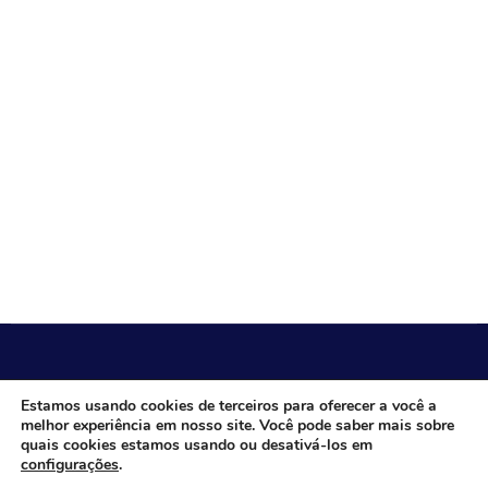
CÂMARA MUNICIPAL DE ITACARAMBI - MG
Estamos usando cookies de terceiros para oferecer a você a
melhor experiência em nosso site. Você pode saber mais sobre
quais cookies estamos usando ou desativá-los em
configurações
.
Endereço: Av. Juca Nascimento, n.º 240, Nossa Senhora