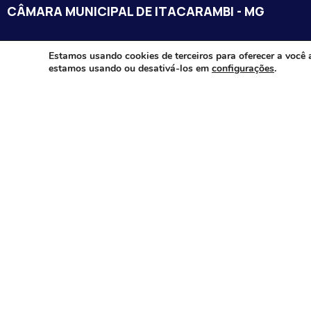
CÂMARA MUNICIPAL DE ITACARAMBI - MG
Endereço: Av. Juca Nascimento, n.º 240, Nossa Senhora de Fát
Estamos usando cookies de terceiros para oferecer a você 
estamos usando ou desativá-los em
configurações
.
Itacarambi/MG – CEP: 39470-000
Email:
Telefone:
Horário de Funcionamento: De segunda-à sexta-feira das 07:3
18:00
Dia e horários das sessões: :