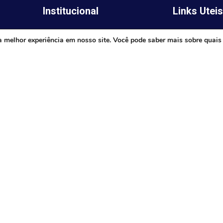
Institucional
Links Utei
Legislativo
ima,
Prefeitura de 
a melhor experiência em nosso site. Você pode saber mais sobre quais
Notícias
Governo do E
Transparência
Minas
Diário Oficial
TJ-MG
Mapa do Site
MP-MG
0 às