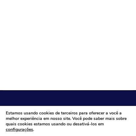
CÂMARA MUNICIPAL DE ITACARAMBI - MG
Estamos usando cookies de terceiros para oferecer a você a
melhor experiência em nosso site. Você pode saber mais sobre
quais cookies estamos usando ou desativá-los em
configurações
.
Endereço: Av. Juca Nascimento, n.º 240, Nossa Senhora