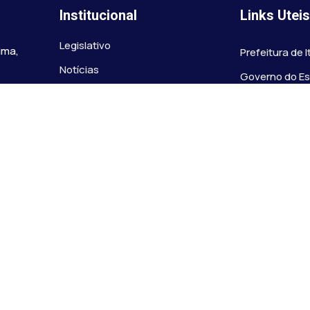
Institucional
Links Utei
Legislativo
ima,
Prefeitura de 
Notícias
Governo do E
Transparência
Minas
Diário Oficial
TJ-MG
Mapa do Site
MP-MG
0 às