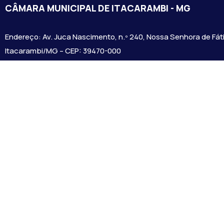
CÂMARA MUNICIPAL DE ITACARAMBI - MG
Endereço: Av. Juca Nascimento, n.º 240, Nossa Senhora de Fát
Itacarambi/MG – CEP: 39470-000
Email:
Telefone:
Horário de Funcionamento: De segunda-à sexta-feira das 07:3
18:00
Dia e horários das sessões: :