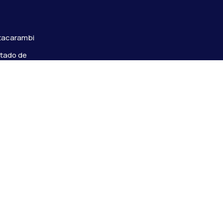
s
Itacarambi
stado de