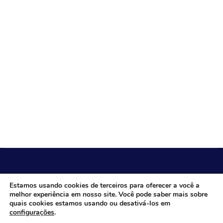
CÂMARA MUNICIPAL DE ITACARAMBI - MG
Estamos usando cookies de terceiros para oferecer a você a
melhor experiência em nosso site. Você pode saber mais sobre
quais cookies estamos usando ou desativá-los em
configurações
.
Endereço: Av. Juca Nascimento, n.º 240, Nossa Senhora