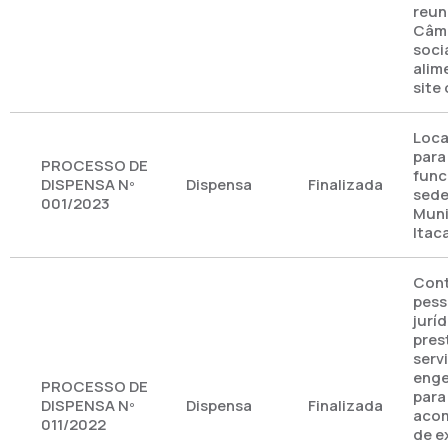
reun
Câma
soci
alim
site 
Loca
para
PROCESSO DE
func
DISPENSA Nº
Dispensa
Finalizada
sede
001/2023
Muni
Itac
Cont
pess
jurí
pres
serv
engen
PROCESSO DE
para
DISPENSA Nº
Dispensa
Finalizada
aco
011/2022
de e