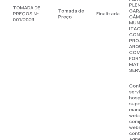
PLEN
TOMADA DE
Tomada de
GAR
PREÇOS Nº
Finalizada
Preço
CÂM
001/2023
MUNI
ITA
CON
PRO
ARQ
CO
FOR
MATE
SER
Cont
serv
hos
supo
man
webs
comp
webs
con
admi