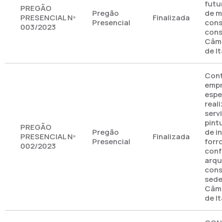
futu
PREGÃO
Pregão
de m
PRESENCIAL Nº
Finalizada
Presencial
cons
003/2023
cons
Câma
de I
Con
emp
espe
real
serv
pintu
PREGÃO
Pregão
de i
PRESENCIAL Nº
Finalizada
Presencial
forr
002/2023
conf
arqu
cons
sede
Câma
de I