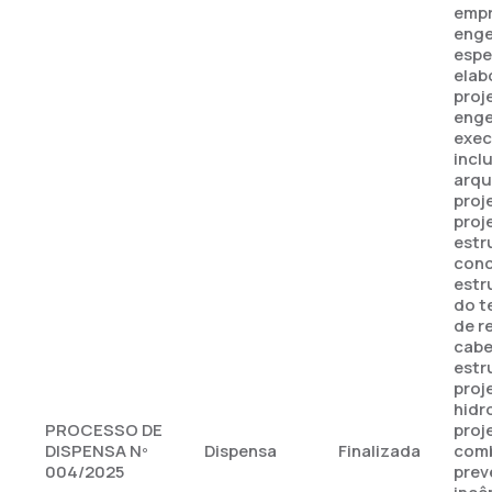
empr
enge
espe
elab
proj
enge
exec
incl
arqu
proj
proj
estr
conc
estr
do t
de r
cab
estr
proj
hidr
PROCESSO DE
proj
DISPENSA Nº
Dispensa
Finalizada
comb
004/2025
prev