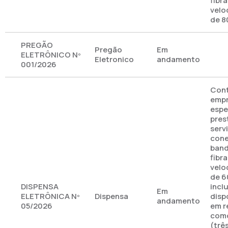
fibr
velo
de 8
PREGÃO
Pregão
Em
ELETRÔNICO Nº
Eletronico
andamento
001/2026
Cont
emp
espe
pres
serv
cone
band
fibr
velo
de 6
DISPENSA
incl
Em
ELETRÔNICA Nº
Dispensa
disp
andamento
05/2026
em r
como
(trê