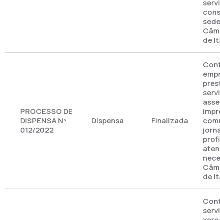
serv
cons
sede
Câma
de I
Cont
empr
pres
serv
asse
PROCESSO DE
impr
DISPENSA Nº
Dispensa
Finalizada
comu
012/2022
jorna
prof
aten
nece
Câma
de I
Cont
serv
xero