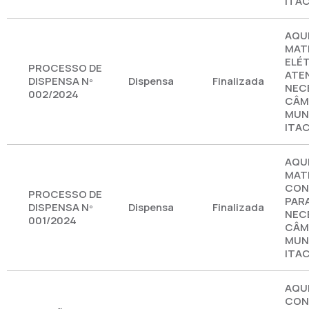
ITA
AQU
MAT
ELÉ
PROCESSO DE
ATE
DISPENSA Nº
Dispensa
Finalizada
NEC
002/2024
CÂM
MUNI
ITA
AQU
MATE
CON
PROCESSO DE
PAR
DISPENSA Nº
Dispensa
Finalizada
NEC
001/2024
CÂM
MUNI
ITA
AQUI
CON