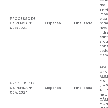
espe
real
serv
impl
PROCESSO DE
piso
DISPENSA Nº
Dispensa
Finalizada
roda
003/2024
reve
hidr
conf
arqu
cons
sede
Câma
AQU
GÊN
ALIM
MATE
PROCESSO DE
LIM
DISPENSA Nº
Dispensa
Finalizada
ATE
004/2024
NEC
CÂM
MUNI