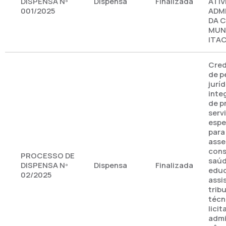
DISPENSA Nº
Dispensa
Finalizada
ATIV
001/2025
ADM
DA 
MUNI
ITA
Cre
de p
jurí
inte
de p
serv
espe
para
asse
cons
PROCESSO DE
saúd
DISPENSA Nº
Dispensa
Finalizada
edu
02/2025
assi
tribu
técn
licit
admi