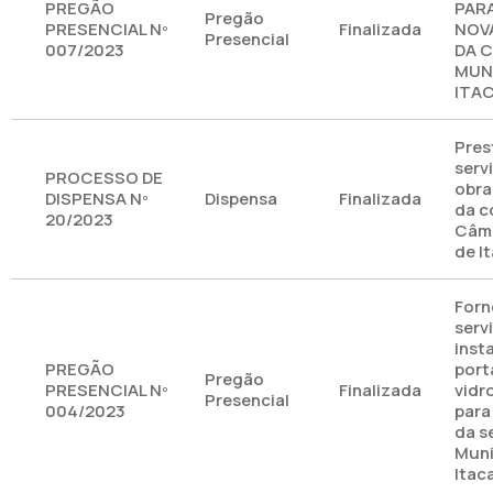
PREGÃO
PAR
Pregão
PRESENCIAL Nº
Finalizada
NOV
Presencial
007/2023
DA 
MUNI
ITA
Pres
serv
PROCESSO DE
obra
DISPENSA Nº
Dispensa
Finalizada
da c
20/2023
Câma
de I
Forn
serv
inst
PREGÃO
port
Pregão
PRESENCIAL Nº
Finalizada
vidr
Presencial
004/2023
para
da s
Muni
Itac