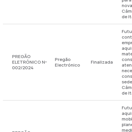
nova
Câma
de I
Futu
cont
empr
aqui
mate
PREGÃO
Pregão
cons
ELETRÔNICO Nº
Finalizada
Electrónico
aten
002/2024
nece
cons
sede
Câma
de I
Futu
aqui
mobi
plan
medi