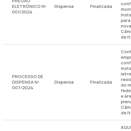
PREGÃO
conf
ELETRÔNICO Nº
Dispensa
Finalizada
mon
001/2024
inst
para
nova
Câma
de I
Cont
empr
conf
inst
letr
PROCESSO DE
resi
DISPENSA Nº
Dispensa
Finalizada
do m
007/2024
fede
e ár
plen
Câma
de I
AQU