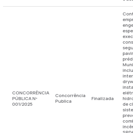
Cont
empr
enge
espe
exec
cons
seg
pavi
préd
Muni
incl
inte
dryw
inst
CONCORRÊNCIA
elétr
Concorrência
PÚBLICA Nº
Finalizada
hidr
Publica
001/2025
de c
sist
prev
comb
incê
SPDA