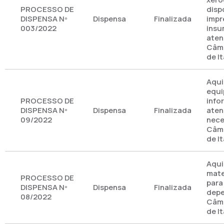
PROCESSO DE
disp
DISPENSA Nº
Dispensa
Finalizada
impr
003/2022
insu
aten
Câma
de I
Aqui
equi
PROCESSO DE
info
DISPENSA Nº
Dispensa
Finalizada
aten
09/2022
nece
Câma
de I
Aqui
mate
PROCESSO DE
para
DISPENSA Nº
Dispensa
Finalizada
depe
08/2022
Câma
de I