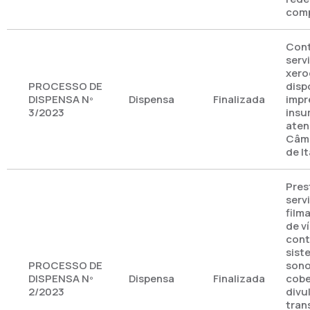
com
Cont
serv
xero
PROCESSO DE
disp
DISPENSA Nº
Dispensa
Finalizada
impr
3/2023
insu
aten
Câma
de I
Pres
serv
film
de v
cont
sist
PROCESSO DE
sono
DISPENSA Nº
Dispensa
Finalizada
cobe
2/2023
divu
tran