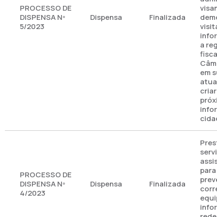
PROCESSO DE
visa
DISPENSA Nº
Dispensa
Finalizada
demo
5/2023
visi
info
a re
fisc
Câma
em s
atua
cria
próx
info
cida
Pres
serv
assi
para
PROCESSO DE
prev
DISPENSA Nº
Dispensa
Finalizada
corr
4/2023
equi
info
rede