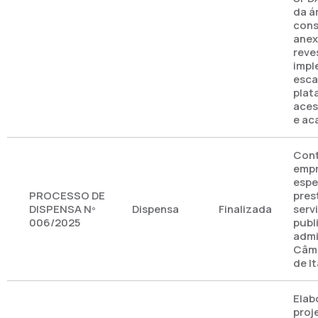
da á
cons
anex
reve
impl
esca
plat
aces
e ac
Cont
emp
espe
PROCESSO DE
pres
DISPENSA Nº
Dispensa
Finalizada
serv
006/2025
publ
admi
Câma
de I
Elab
proj