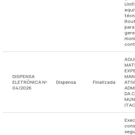
Unifi
equi
técn
Rout
para
gere
moni
cont
AQU
MATE
EXP
DISPENSA
MAN
ELETRÔNICA Nº
Dispensa
Finalizada
ATIV
04/2026
ADM
DA 
MUNI
ITA
Exec
cons
seg