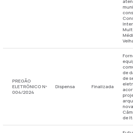
aten
muni
cons
Cons
Inte
Multi
Médi
Velh
Forn
equi
comu
de d
de s
PREGÃO
elet
ELETRÔNICO Nº
Dispensa
Finalizada
acor
004/2024
proj
arqu
nova
Câma
de I
Futu