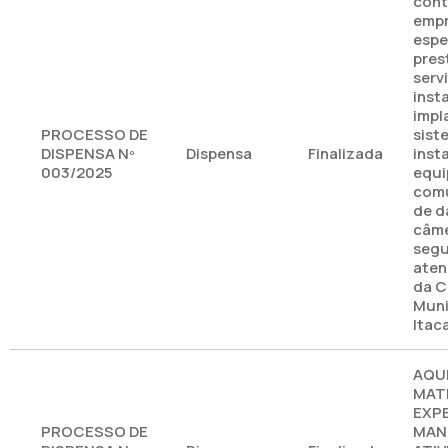
cont
emp
espe
pres
serv
inst
impl
PROCESSO DE
sist
DISPENSA Nº
Dispensa
Finalizada
inst
003/2025
equi
comu
de d
câme
segu
aten
da 
Muni
Itac
AQU
MATE
EXP
PROCESSO DE
MAN