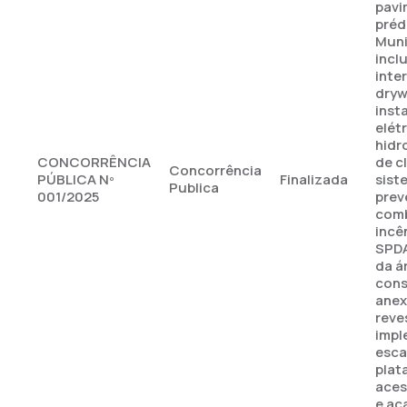
pavi
préd
Muni
incl
inte
dryw
inst
elétr
hidr
CONCORRÊNCIA
de c
Concorrência
PÚBLICA Nº
Finalizada
sist
Publica
001/2025
prev
comb
incê
SPDA
da á
cons
anex
reve
impl
esca
plat
aces
e ac