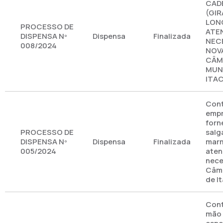
CAD
(GIR
LON
PROCESSO DE
ATE
DISPENSA Nº
Dispensa
Finalizada
NEC
008/2024
NOVA
CÂM
MUNI
ITA
Cont
empr
forn
PROCESSO DE
salg
DISPENSA Nº
Dispensa
Finalizada
marm
005/2024
aten
nece
Câma
de I
Cont
mão 