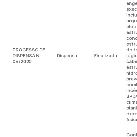
enge
exec
incl
arqu
elétr
estr
conc
estr
PROCESSO DE
do t
DISPENSA Nº
Dispensa
Finalizada
lógi
04/2025
cab
estr
hidr
prev
comb
incê
SPD
clim
plan
e cr
físi
Cont