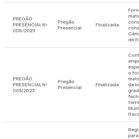
Forn
mate
PREGÃO
Pregão
cons
PRESENCIAL Nº
Finalizada
Presencial
cons
006/2023
Câma
de I
Cont
emp
espe
o fo
PREGÃO
mate
Pregão
PRESENCIAL Nº
Finalizada
de i
Presencial
005/2023
grad
fech
terr
Muni
Itac
Regi
para