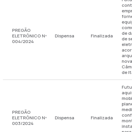
cont
empr
forn
equi
comu
PREGÃO
de d
ELETRÔNICO Nº
Dispensa
Finalizada
de s
004/2024
elet
acor
arqu
nova
Câma
de I
Futu
aqui
mobi
plan
medi
PREGÃO
conf
ELETRÔNICO Nº
Dispensa
Finalizada
mon
003/2024
inst
para