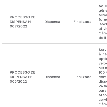
Aqui
gêne
alim
PROCESSO DE
forn
DISPENSA Nº
Dispensa
Finalizada
lanc
007/2022
ativ
Câma
de I
Serv
à int
ópti
velo
MB d
PROCESSO DE
100 
DISPENSA Nº
Dispensa
Finalizada
com
005/2022
disp
24 h
para
aten
serv
Câma