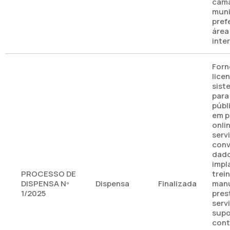
câm
muni
pref
área
inte
Forn
lice
sist
para
públ
em p
onli
serv
conv
dado
impl
PROCESSO DE
trei
DISPENSA Nº
Dispensa
Finalizada
manu
1/2025
pres
serv
supo
cont