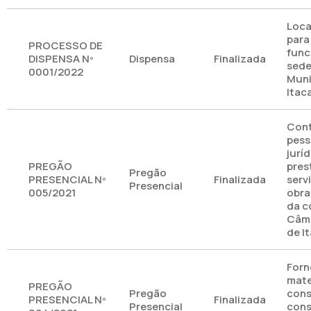
Loca
para
PROCESSO DE
func
DISPENSA Nº
Dispensa
Finalizada
sede
0001/2022
Muni
Itac
Cont
pess
jurí
PREGÃO
pres
Pregão
PRESENCIAL Nº
Finalizada
serv
Presencial
005/2021
obra
da c
Câma
de I
Forn
mate
PREGÃO
Pregão
cons
PRESENCIAL Nº
Finalizada
Presencial
cons