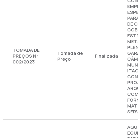
CON
EMP
ESP
PAR
DE O
COB
EST
MET
PLEN
TOMADA DE
Tomada de
GAR
PREÇOS Nº
Finalizada
Preço
CÂM
002/2023
MUNI
ITA
CON
PRO
ARQ
CO
FOR
MATE
SER
AQU
EQU