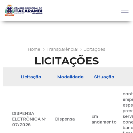
Home
Transparência1
Licitações
LICITAÇÕES
Licitação
Modalidade
Situação
cont
emp
espe
pres
DISPENSA
Em
serv
ELETRÔNICA Nº
Dispensa
andamento
cone
07/2026
band