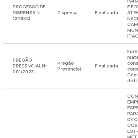
PARA
PROCESSO DE
E F
DISPENSA Nº
Dispensa
Finalizada
ATE
12/2023
NEC
CÂM
MUNI
ITA
Forn
mate
PREGÃO
Pregão
cons
PRESENCIAL Nº
Finalizada
Presencial
cons
001/2023
Câma
de I
CON
EMP
ESP
PAR
DE O
COB
EST
MET