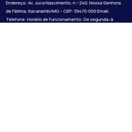
Endereço: Av. Juca Nascimento, n.º 240, Nossa Senhora
de Fátima, Itacarambi/MG – CEP: 39470-000 Email:
Telefone: Horário de Funcionamento: De segunda-à
sexta-feira das 07:30 às 18:00 Dia e horários das sessões:
:
Institucional
Legislativo
Notícias
Transparência
Diário Oficial
Mapa do Site
Links Uteis