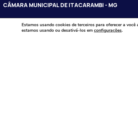
CÂMARA MUNICIPAL DE ITACARAMBI - MG
Endereço: Av. Juca Nascimento, n.º 240, Nossa Senhora de Fát
Estamos usando cookies de terceiros para oferecer a você 
estamos usando ou desativá-los em
configurações
.
Itacarambi/MG – CEP: 39470-000
Email:
Telefone:
Horário de Funcionamento: De segunda-à sexta-feira das 07:3
18:00
Dia e horários das sessões: :