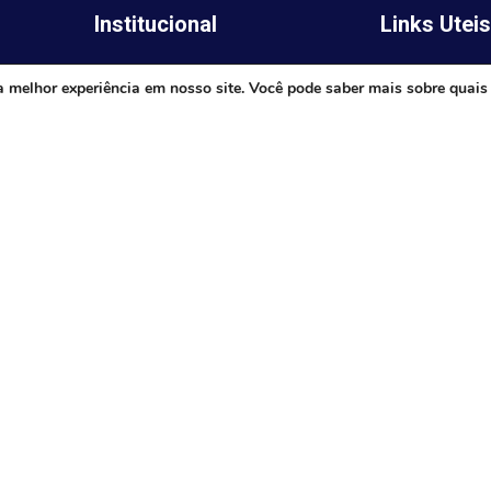
Institucional
Links Utei
Legislativo
ima,
Prefeitura de 
a melhor experiência em nosso site. Você pode saber mais sobre quais
Notícias
Governo do E
Transparência
Minas
Diário Oficial
TJ-MG
Mapa do Site
MP-MG
0 às