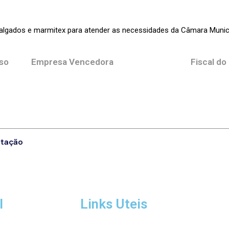
algados e marmitex para atender as necessidades da Câmara Munici
so
Empresa Vencedora
Fiscal do
itação
l
Links Uteis