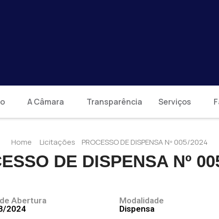
io
A Câmara
Transparência
Serviços
F
Home
Licitações
PROCESSO DE DISPENSA Nº 005/2024
ESSO DE DISPENSA Nº 005
 de Abertura
Modalidade
8/2024
Dispensa