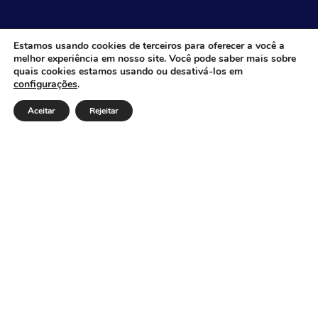
CÂMARA MUNICIPAL DE ITACARAMBI - MG
Estamos usando cookies de terceiros para oferecer a você a
melhor experiência em nosso site. Você pode saber mais sobre
quais cookies estamos usando ou desativá-los em
configurações
.
Endereço: Av. Juca Nascimento, n.º 240, Nossa Senhora
de Fátima, Itacarambi/MG – CEP: 39470-000 Email:
Aceitar
Rejeitar
Telefone: Horário de Funcionamento: De segunda-à
sexta-feira das 07:30 às 18:00 Dia e horários das sessões:
:
Institucional
Legislativo
Notícias
Transparência
Diário Oficial