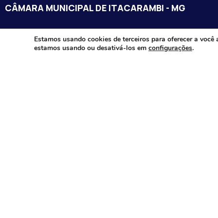
CÂMARA MUNICIPAL DE ITACARAMBI - MG
Endereço: Av. Juca Nascimento, n.º 240, Nossa Senhora de Fát
Estamos usando cookies de terceiros para oferecer a você 
estamos usando ou desativá-los em
configurações
.
Itacarambi/MG – CEP: 39470-000
Email:
Telefone:
Horário de Funcionamento: De segunda-à sexta-feira das 07:3
18:00
Dia e horários das sessões: :