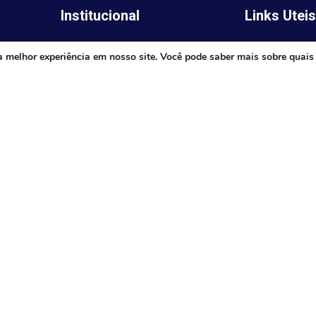
Institucional
Links Utei
Legislativo
ima,
Prefeitura de 
a melhor experiência em nosso site. Você pode saber mais sobre quais
Notícias
Governo do E
Transparência
Minas
Diário Oficial
TJ-MG
Mapa do Site
MP-MG
0 às