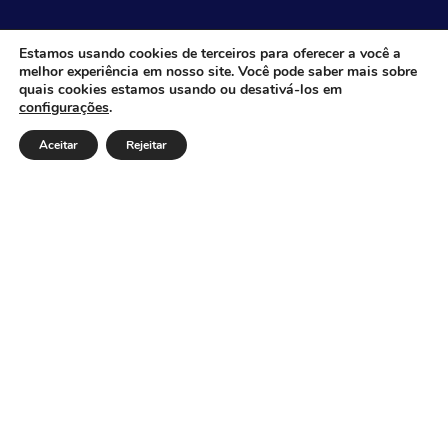
CÂMARA MUNICIPAL DE ITACARAMBI - MG
Estamos usando cookies de terceiros para oferecer a você a
melhor experiência em nosso site. Você pode saber mais sobre
quais cookies estamos usando ou desativá-los em
configurações
.
Endereço: Av. Juca Nascimento, n.º 240, Nossa Senhora
de Fátima, Itacarambi/MG – CEP: 39470-000 Email:
Aceitar
Rejeitar
Telefone: Horário de Funcionamento: De segunda-à
sexta-feira das 07:30 às 18:00 Dia e horários das sessões:
:
Institucional
Legislativo
Notícias
Transparência
Diário Oficial